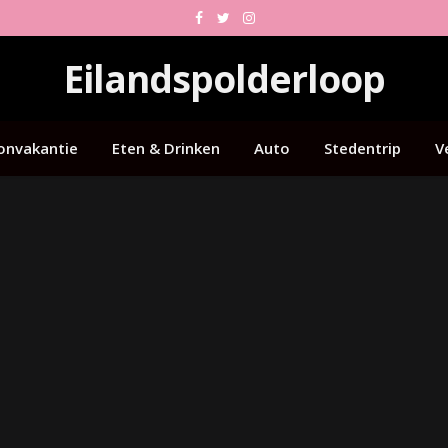
Facebook
Twitter
Instagram
Eilandspolderloop
onvakantie
Eten & Drinken
Auto
Stedentrip
V