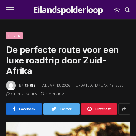
Eilandspolderloop
REIZEN
De perfecte route voor een
luxe roadtrip door Zuid-
Afrika
BY
CHRIS
JANUARI 13, 2026
UPDATED:
JANUARI 19, 2026
GEEN REACTIES
4 MINS READ
Facebook
Twitter
Pinterest